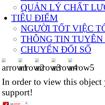
QUẢN LÝ CHẤT LƯ
TIÊU ĐIỂM
NGƯỜI TỐT VIỆC T
THÔNG TIN TUYÊN
CHUYỂN ĐỔI SỐ
In order to view this objec
support!