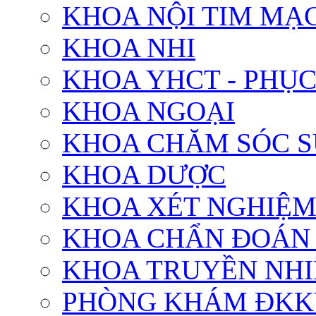
KHOA NỘI TIM MẠ
KHOA NHI
KHOA YHCT - PHỤ
KHOA NGOẠI
KHOA CHĂM SÓC S
KHOA DƯỢC
KHOA XÉT NGHIỆ
KHOA CHẨN ĐOÁN
KHOA TRUYỀN NH
PHÒNG KHÁM ĐKK