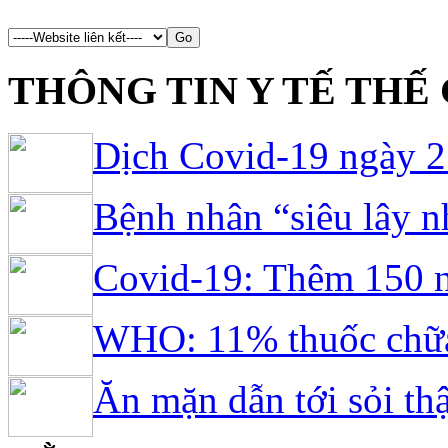
...
THÔNG TIN Y TẾ THẾ 
Dịch Covid-19 ngày 27
Bệnh nhân “siêu lây n
Covid-19: Thêm 150 n
WHO: 11% thuốc chữa 
Ăn mặn dẫn tới sỏi thậ