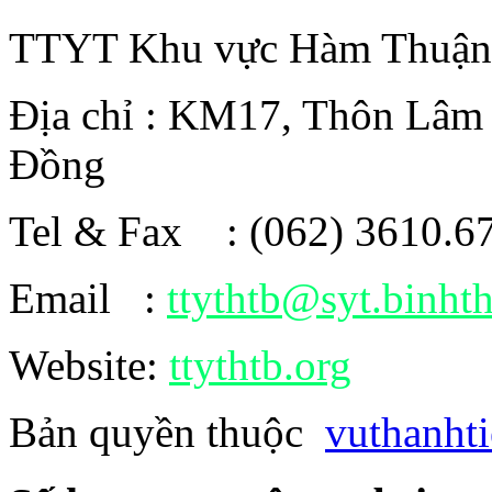
TTYT Khu vực Hàm Thuận
Địa chỉ : KM17, Thôn Lâm
Đồng
Tel & Fax : (062) 3610.6
Email :
ttythtb@syt.binht
Website:
ttythtb.org
Bản quyền thuộc
vuthanht