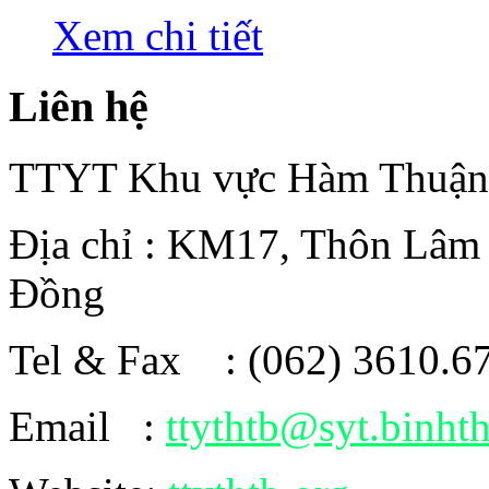
Xem chi tiết
Liên hệ
TTYT Khu vực Hàm Thuận
Địa chỉ : KM17, Thôn Lâm
Đồng
Tel & Fax : (062) 3610.6
Email :
ttythtb@syt.binht