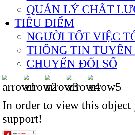
QUẢN LÝ CHẤT LƯ
TIÊU ĐIỂM
NGƯỜI TỐT VIỆC T
THÔNG TIN TUYÊN
CHUYỂN ĐỔI SỐ
In order to view this objec
support!