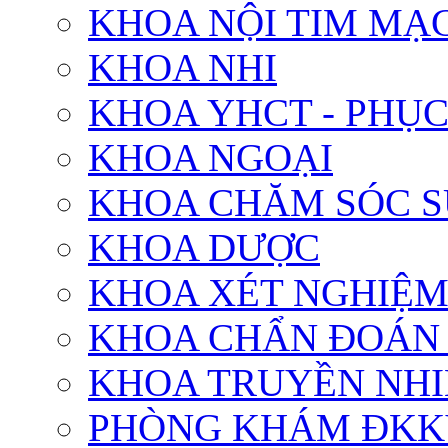
KHOA NỘI TIM MẠ
KHOA NHI
KHOA YHCT - PHỤ
KHOA NGOẠI
KHOA CHĂM SÓC S
KHOA DƯỢC
KHOA XÉT NGHIỆ
KHOA CHẨN ĐOÁN
KHOA TRUYỀN NH
PHÒNG KHÁM ĐKK