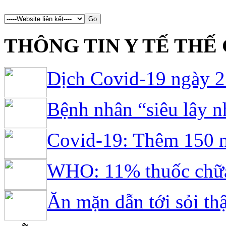
...
THÔNG TIN Y TẾ THẾ 
Dịch Covid-19 ngày 27
Bệnh nhân “siêu lây n
Covid-19: Thêm 150 n
WHO: 11% thuốc chữa 
Ăn mặn dẫn tới sỏi thậ