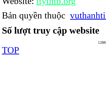
Website:
ttythtb.org
Bản quyền thuộc
vuthanht
Số lượt truy cập website
1288
TOP