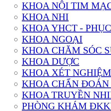
KHOA NỘI TIM MẠ
KHOA NHI
KHOA YHCT - PHỤ
KHOA NGOẠI
KHOA CHĂM SÓC S
KHOA DƯỢC
KHOA XÉT NGHIỆ
KHOA CHẨN ĐOÁN
KHOA TRUYỀN NH
PHÒNG KHÁM ĐKK