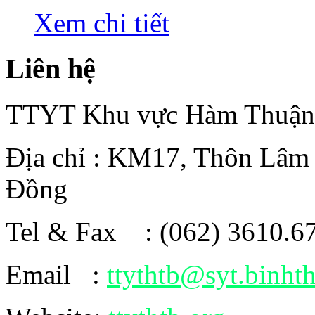
Xem chi tiết
Liên hệ
TTYT Khu vực Hàm Thuận
Địa chỉ : KM17, Thôn Lâm
Đồng
Tel & Fax : (062) 3610.6
Email :
ttythtb@syt.binht