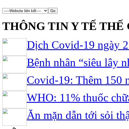
...
THÔNG TIN Y TẾ THẾ 
Dịch Covid-19 ngày 27
Bệnh nhân “siêu lây n
Covid-19: Thêm 150 n
WHO: 11% thuốc chữa 
Ăn mặn dẫn tới sỏi thậ