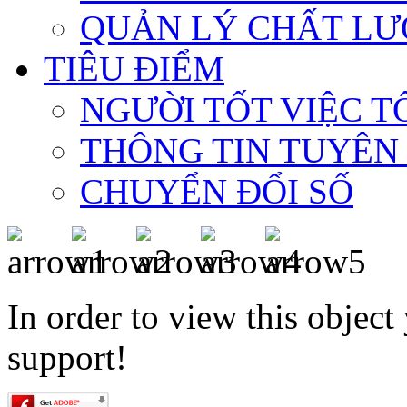
QUẢN LÝ CHẤT LƯ
TIÊU ĐIỂM
NGƯỜI TỐT VIỆC T
THÔNG TIN TUYÊN
CHUYỂN ĐỔI SỐ
In order to view this objec
support!