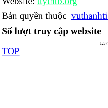
Website:
ttythtb.org
Bản quyền thuộc
vuthanht
Số lượt truy cập website
1287
TOP