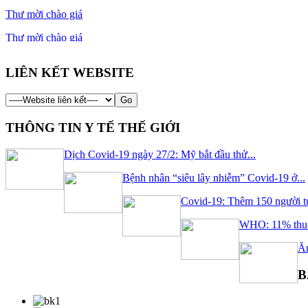
Thư mời chào giá
Thư mời chào giá
Thư mời chào giá
LIÊN KẾT WEBSITE
Thư mời chào giá dụng cụ văn phòng phẩm năm 2024
...
THÔNG TIN Y TẾ THẾ GIỚI
Dịch Covid-19 ngày 27/2: Mỹ bắt đầu thử...
Bệnh nhân “siêu lây nhiễm” Covid-19 ở...
Covid-19: Thêm 150 người t
WHO: 11% thuốc
Ăn
B