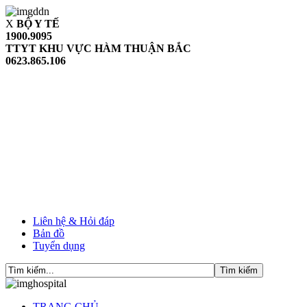
X
BỘ Y TẾ
1900.9095
TTYT KHU VỰC HÀM THUẬN BẮC
0623.865.106
Liên hệ & Hỏi đáp
Bản đồ
Tuyển dụng
TRANG CHỦ