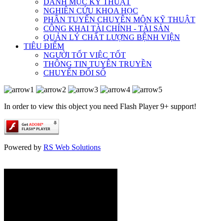
DANH MỤC KỸ THUẬT
NGHIÊN CỨU KHOA HỌC
PHÂN TUYẾN CHUYÊN MÔN KỸ THUẬT
CÔNG KHAI TÀI CHÍNH - TÀI SẢN
QUẢN LÝ CHẤT LƯỢNG BỆNH VIỆN
TIÊU ĐIỂM
NGƯỜI TỐT VIỆC TỐT
THÔNG TIN TUYÊN TRUYỀN
CHUYỂN ĐỔI SỐ
In order to view this object you need Flash Player 9+ support!
Powered by
RS Web Solutions