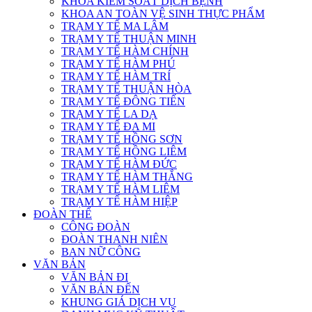
KHOA KIỂM SOÁT DỊCH BỆNH
KHOA AN TOÀN VỆ SINH THỰC PHẨM
TRẠM Y TẾ MA LÂM
TRẠM Y TẾ THUẬN MINH
TRẠM Y TẾ HÀM CHÍNH
TRẠM Y TẾ HÀM PHÚ
TRẠM Y TẾ HÀM TRÍ
TRẠM Y TẾ THUẬN HÒA
TRẠM Y TẾ ĐÔNG TIẾN
TRẠM Y TẾ LA DẠ
TRẠM Y TẾ ĐA MI
TRẠM Y TẾ HỒNG SƠN
TRẠM Y TẾ HỒNG LIÊM
TRẠM Y TẾ HÀM ĐỨC
TRẠM Y TẾ HÀM THẮNG
TRẠM Y TẾ HÀM LIÊM
TRẠM Y TẾ HÀM HIỆP
ĐOÀN THỂ
CÔNG ĐOÀN
ĐOÀN THANH NIÊN
BAN NỮ CÔNG
VĂN BẢN
VĂN BẢN ĐI
VĂN BẢN ĐẾN
KHUNG GIÁ DỊCH VỤ