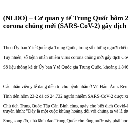
(NLĐO) – Cơ quan y tế Trung Quốc hôm 24-
corona chủng mới (SARS-CoV-2) gây dịch 
Theo Ủy ban Y tế Quốc gia Trung Quốc, trong số những người chết 
Tuy nhiên, số bệnh nhân nhiễm virus corona chủng mới gây dịch Covi
Số liệu thống kê từ Ủy ban Y tế Quốc gia Trung Quốc, khoảng 1.846
Các nhân viên y tế đang điều trị cho bệnh nhân ở Vũ Hán. Ảnh: Reu
Tính đến hôm 23-2 đã có 24.732 người nhiễm SARS-CoV-2 được xuấ
Chủ tịch Trung Quốc Tập Cận Bình cùng ngày cho biết dịch Covid-19 l
truyền hình: "Đây là một cuộc khủng hoảng đối với chúng ta và là thử
Song song đó, nhà lãnh đạo Trung Quốc cho rằng nước này phải học h