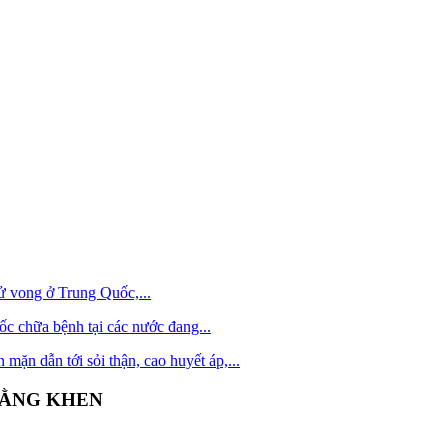
ử vong ở Trung Quốc,...
 chữa bệnh tại các nước đang...
 mặn dẫn tới sỏi thận, cao huyết áp,...
ẰNG KHEN