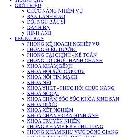
GIỚI THIỆU
CHỨC NĂNG NHIỆM VỤ
BAN LÃNH ĐẠO
ĐỘI NGŨ BÁC SĨ
DANH BẠ
HÌNH ẢNH
PHÒNG BAN
PHÒNG KẾ HOẠCH NGHIỆP VỤ
PHÒNG ĐIỀU DƯỠNG
PHÒNG TÀI CHÍNH - KẾ TOÁN
PHÒNG TỔ CHỨC HÀNH CHÁNH
KHOA KHÁM BỆNH
KHOA HỒI SỨC CẤP CỨU
KHOA NỘI TIM MẠCH
KHOA NHI
KHOA YHCT - PHỤC HỒI CHỨC NĂNG
KHOA NGOẠI
KHOA CHĂM SÓC SỨC KHỎA SINH SẢN
KHOA DƯỢC
KHOA XÉT NGHIỆM
KHOA CHẨN ĐOÁN HÌNH ẢNH
KHOA TRUYỀN NHIỄM
PHÒNG KHÁM ĐKKV PHÚ LONG
PHÒNG KHÁM KHU VỰC ĐÔNG GIANG